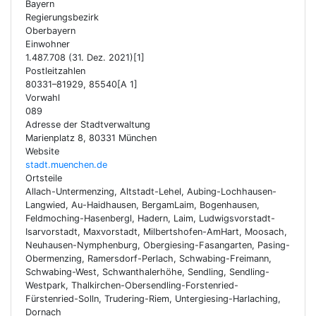
Bayern
Regierungsbezirk
Oberbayern
Einwohner
1.487.708 (31. Dez. 2021)[1]
Postleitzahlen
80331–81929, 85540[A 1]
Vorwahl
089
Adresse der Stadtverwaltung
Marienplatz 8, 80331 München
Website
stadt.muenchen.de
Ortsteile
Allach-Untermenzing, Altstadt-Lehel, Aubing-Lochhausen-
Langwied, Au-Haidhausen, BergamLaim, Bogenhausen,
Feldmoching-Hasenbergl, Hadern, Laim, Ludwigsvorstadt-
Isarvorstadt, Maxvorstadt, Milbertshofen-AmHart, Moosach,
Neuhausen-Nymphenburg, Obergiesing-Fasangarten, Pasing-
Obermenzing, Ramersdorf-Perlach, Schwabing-Freimann,
Schwabing-West, Schwanthalerhöhe, Sendling, Sendling-
Westpark, Thalkirchen-Obersendling-Forstenried-
Fürstenried-Solln, Trudering-Riem, Untergiesing-Harlaching,
Dornach