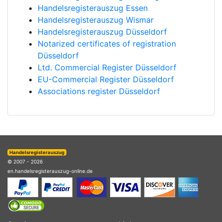
Handelsregisterauszug Essen
Handelsregisterauszug Wismar
Handelsregisterauszug Düsseldorf
Notarized certificates of registration
Düsseldorf
Ltd. Commercial Register Düsseldorf
EU-Commercial Register Düsseldorf
Associations register Düsseldorf
Handelsregisterauszug
© 2007 - 2026
en.handelsregisterauszug-online.de