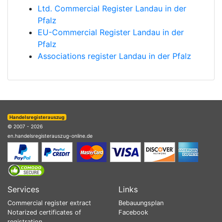
Ltd. Commercial Register Landau in der
Pfalz
EU-Commercial Register Landau in der
Pfalz
Associations register Landau in der Pfalz
Handelsregisterauszug
© 2007 - 2026
en.handelsregisterauszug-online.de
Services
Links
Commercial register extract
Bebauungsplan
Notarized certificates of
Facebook
registration