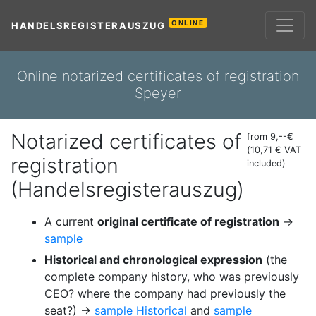
ONLINE
HANDELSREGISTERAUSZUG
Online notarized certificates of registration
Speyer
Notarized certificates of
from 9,--€
(10,71 € VAT
registration
included)
(Handelsregisterauszug)
A current
original certificate of registration
→
sample
Historical and chronological expression
(the
complete company history, who was previously
CEO? where the company had previously the
seat?) →
sample Historical
and
sample