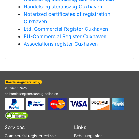
Handelsregisterauszug Cuxhaven
Notarized certificates of registration
Cuxhaven
Ltd. Commercial Register Cuxhaven
EU-Commercial Register Cuxhaven
Associations register Cuxhaven
Handelsregisterauszug
© 2007 - 2026
en.handelsregisterauszug-online.de
Services
Links
Commercial register extract
Bebauungsplan