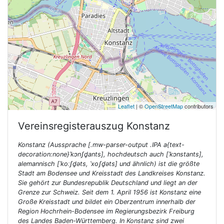
Leaflet
| ©
OpenStreetMap
contributors
Vereinsregisterauszug
Konstanz
Konstanz (Aussprache [.mw-parser-output .IPA a{text-
decoration:none}ˈkɔnʃd̥ants], hochdeutsch auch [ˈkɔnstants],
alemannisch [ˈkoːʃd̥əts, ˈxoʃd̥əts] und ähnlich) ist die größte
Stadt am Bodensee und Kreisstadt des Landkreises Konstanz.
Sie gehört zur Bundesrepublik Deutschland und liegt an der
Grenze zur Schweiz. Seit dem 1. April 1956 ist Konstanz eine
Große Kreisstadt und bildet ein Oberzentrum innerhalb der
Region Hochrhein-Bodensee im Regierungsbezirk Freiburg
des Landes Baden-Württemberg. In Konstanz sind zwei