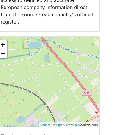
access to detailed and accurate
European company information direct
from the source - each country's official
register.
+
−
Leaflet
| ©
OpenStreetMap
contributors