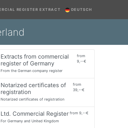
RCIAL REGISTER EXTRACT
DEUTSCH
rland
Extracts from commercial
from
9,--€
register of Germany
From the German company register
Notarized certificates of
from
39,--€
registration
Notarized certificates of registration
Ltd. Commercial Register
from 9,--€
For Germany and United Kingdom